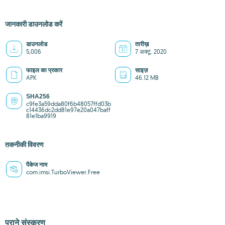
जानकारी डाउनलोड करें
डाउनलोड
तारीख़
5,006
7 अक्टू. 2020
फाइल का प्रकार
साइज़
APK
46.12 MB
SHA256
c9fe3a59dda80f6b48057ffd03b
c14436dc2dd81e97e20a047baff
81e1ba9919
तकनीकी विवरण
पैकेज नाम
com.imsi.TurboViewer.Free
पुराने संस्करण