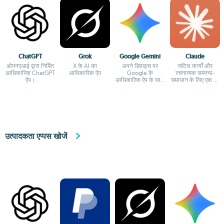
ChatGPT
Grok
Google Gemini
Claude
ओपनएआई द्वारा निर्मित
X के AI का
अपने डिवाइस पर
जटिल कार्यों और
आधिकारिक ChatGPT
आधिकारिक ऐप
Google के
रचनात्मक समस्या-
ऐप।
आधिकारिक ऐप के साथ
समाधान के लिए एक AI
Google के AI का
सहायक
आनंद लें
उत्पादकता एप्पस खोजें