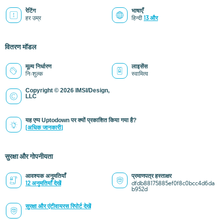
रेटिंग
भाषाएँ
हर उम्र
हिन्दी
13 और
वितरण मॉडल
मूल्य निर्धारण
लाइसेंस
निःशुल्क
स्वामित्व
Copyright © 2026 IMSI/Design,
LLC
यह एप्प Uptodown पर क्यों प्रकाशित किया गया है?
(अधिक जानकारी)
सुरक्षा और गोपनीयता
आवश्यक अनुमतियाँ
प्रमाणपत्र हस्ताक्षर
12 अनुमतियाँ देखें
dfdb88175885ef0f8c0bcc4d6da
b952d
सुरक्षा और एंटीवायरस रिपोर्ट देखें