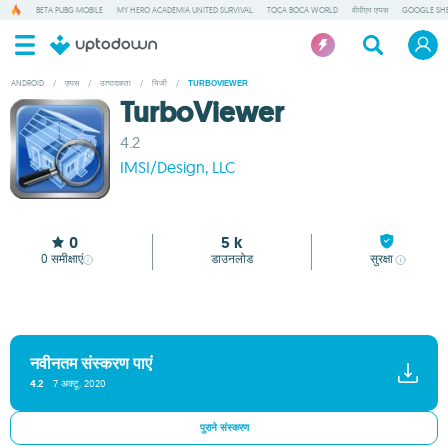
BETA PUBG MOBILE
MY HERO ACADEMIA UNITED SURVIVAL
TOCA BOCA WORLD
वीपीएन एप्पस
GOOGLE SH
ANDROID
/
एप्पस
/
उत्पादकता
/
निजी
/
TURBOVIEWER
TurboViewer
4.2
IMSI/Design, LLC
0
5 k
0
समीक्षाएं
डाउनलोड
सुरक्षा
नवीनतम संस्करण पाएं
4.2
7 अक्टू. 2020
पुराने संस्करण